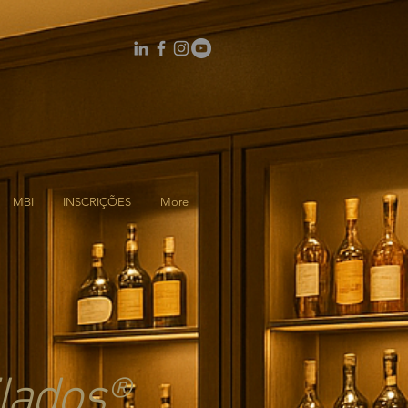
MBI
INSCRIÇÕES
More
lados®