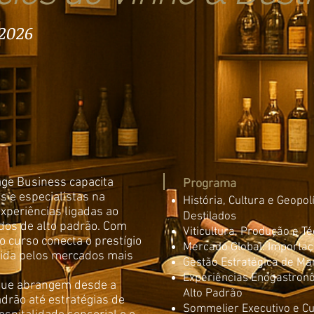
 2026
ge Business capacita
Programa
 e especialistas na
História, Cultura e Geopol
xperiências ligadas ao
Destilados
ados de alto padrão. Com
Viticultura, Produção e T
 curso conecta o prestígio
Mercado Global: Importaç
gida pelos mercados mais
Gestão Estratégica de Ma
Experiências Enogastronô
 que abrangem desde a
Alto Padrão
adrão até estratégias de
Sommelier Executivo e Cu