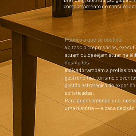
branding, distribuição global, h
comportamento do consumidor 
Público a que se destina:
Voltado a empresários, execut
atuam ou desejam atuar na eli
destilados.
Indicado também a profissionai
gastronomia, turismo e event
gestão estratégica de experiê
sofisticadas.
Para quem entende que, nesse 
uma história — e cada decisão 