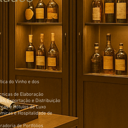
ítica do Vinho e dos
écnicas de Elaboração
ão, Exportação e Distribuição
rcas e Rótulos de Luxo
micas e Hospitalidade de
radoria de Portfólios