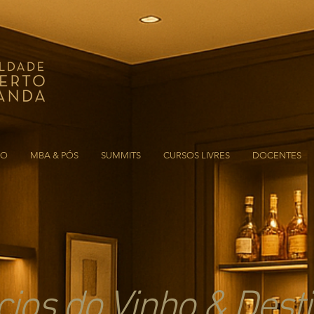
ÃO
MBA & PÓS
SUMMITS
CURSOS LIVRES
DOCENTES
os do Vinho & Desti