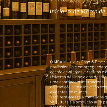
Início 08 de Março de
O MBA in Luxury Food & Bevera
profissionais e empreendedores
gestão de marcas, produtos e e
universo do vinho e dos destil
uma abordagem internacional, o
da tradição com a inovação exi
exigentes do mundo.
Você terá acesso a conteúdos
viticultura e a produção auto p