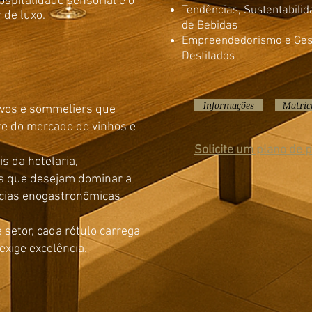
ospitalidade sensorial e o
Tendências, Sustentabili
de luxo.
de Bebidas
Empreendedorismo e Gest
Destilados
Informações
Matric
ivos e sommeliers que
te do mercado de vinhos e
Solicite um plano de
s da hotelaria,
os que desejam dominar a
ncias enogastronômicas
setor, cada rótulo carrega
exige excelência.