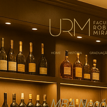
HOME
HISTÓRIA
GRADUAÇ
MBA Negóci