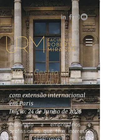
MBA - Gestão em
Hotelaria de Luxo®
com extensão internacional
em Paris
Início: 24 de Junho de 2026
Destinado a empresários e
profissionais que têm interesse
em desenvolver seus