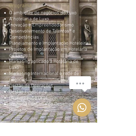
Programa
O ambiente de negócios do Luxo
A hotelaria de Luxo
Inovação e Empreendedorismo
Desenvolvimento de Talentos® e
Competências
Planejamento e Implantação Hoteleira
Projetos de Implantação em Hotelaria
de Luxo
Marketing aplicado à Hotelaria de
Luxo
Marketing Internacional e rede de
negócios
Olá, tudo bem?
Gestão de Operações
Gestão Financeira
Desempenho Organizacional
1
Melhoria Contínua do Desempenho
Humano
Extensão Internacional em Paris
Este programa inclui extensão
internacional em Paris no Hotel Ritz,