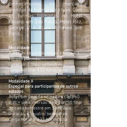
conhecimentos no mercado
mundial de hotelaria de luxo. Com
15 turmas formadas no Hotel
Fasano em São Paulo, Hotel Ritz,
George V e Plaza Atheneé em
Paris.
Formatos
Modalidade I
Aulas às segundas-feiras à noite + 1
sábado por mês.
Duração: 3 (três) semestres
Carga Horária: 432 horas/aula
Modalidade II
Especial para participantes de outros
estados
Aulas um final de semana a cada 60
dias + uma imersão de 5 dias no final
de cada semestre em São Paulo.
Duração: 4 (quatro) semestres
Carga Horária: 432 horas/aula