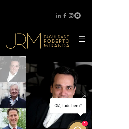
Olá, tudo bem?
1