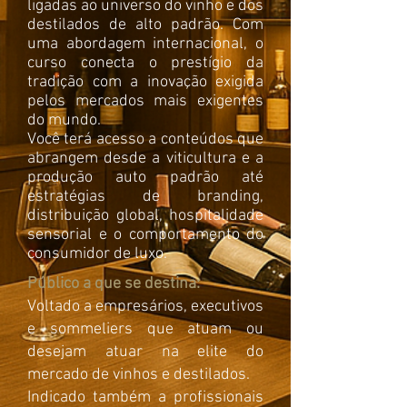
ligadas ao universo do vinho e dos
destilados de alto padrão. Com
uma abordagem internacional, o
curso conecta o prestígio da
tradição com a inovação exigida
pelos mercados mais exigentes
do mundo.
Você terá acesso a conteúdos que
abrangem desde a viticultura e a
produção auto padrão até
estratégias de branding,
distribuição global, hospitalidade
sensorial e o comportamento do
consumidor de luxo.
Público a que se destina:
Voltado a empresários, executivos
e sommeliers que atuam ou
desejam atuar na elite do
mercado de vinhos e destilados.
Indicado também a profissionais