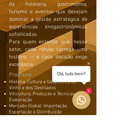
da hotelaria, gastronomia,
turismo e eventos que desejam
dominar a gestão estratégica de
experiências enogastronômicas
sofisticadas.
Para quem entende que, nesse
setor, cada rótulo carrega uma
história — e cada decisão exige
excelência.
Olá, tudo bem?
Programa
História, Cultura e Geopolítica do
Vinho e dos Destilados
1
Viticultura, Produção e Técnicas de
Elaboração
Mercado Global: Importação,
Exportação e Distribuição
Gestão Estratégica de Marcas e
Rótulos de Luxo
Experiências Enogastronômicas e