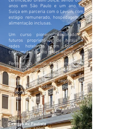
certificação Brasil/Suíça, sendo dois
anos em São Paulo e um ano na
Suíça em parceria com o Leysin, com
estágio remunerado, hospedagem e
alimentação inclusas.
Um curso pioneiro destinado a
futuros proprietários de hotéis e
redes hoteleiras com foco no
consumidor de alto poder aquisitivo.
Permite ao aluno empreender em
qualquer parte do mundo no ramo da
hospitalidade que envolve, além da
hotelaria, a gestão de negócios de
alimentos & bebidas, eventos ,
receptivo, conciergerie e
entretenimento.
Local
Campus Av. Paulista