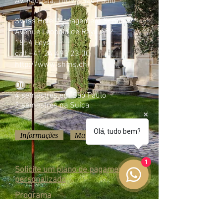
Av. Paulista, 1009 - São Paulo
Swiss Hotel Management School
Avenue Léopold de Reynier 2
1854 Leysin
call
+41 24 493 23 00
http://www.shms.ch
Duração
4 semestres em São Paulo
2 semestres na Suíça
Olá, tudo bem?
Informações
Matricule-se
1
Solicite um plano de pagamento
personalizado
Programa
Gestão de Reservas
Montagem de um departamento de