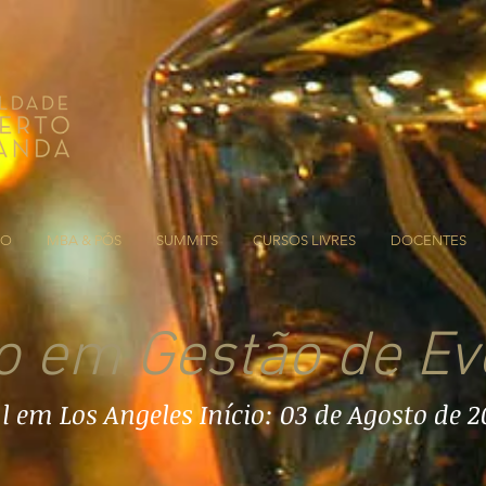
ÃO
MBA & PÓS
SUMMITS
CURSOS LIVRES
DOCENTES
o em Gestão de Ev
 em Los Angeles Início: 03 de Agosto de 2