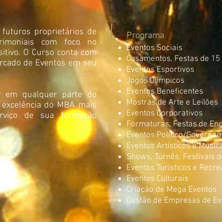
futuros proprietários de
Programa
imoniais com foco no
Eventos Sociais
itivo. O Curso conta com
Casamentos, Festas de 15
ercado de Eventos em seu
Eventos Esportivos
Jogos Olímpicos
Eventos Beneficentes
r em qualquer parte do
Mostras de Arte e Leilões
 excelência do MBA mais
Eventos Corporativos
rviço de sua formação
Formaturas, Festas de En
Eventos Político/Governa
Eventos Artísticos e Music
Shows, Turnês, Festivais 
Eventos Turísticos e Recre
Eventos Culturais
Criação de Mega Eventos
Gestão de Empresas de Ev