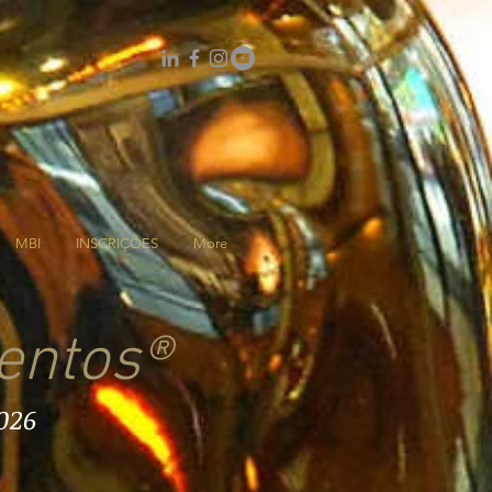
MBI
INSCRIÇÕES
More
entos®
026