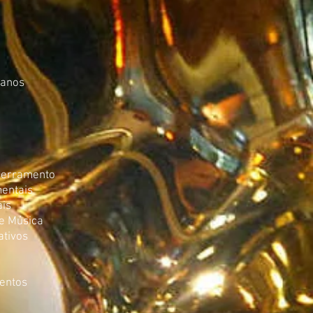
 anos
cerramento
mentais
ais
de Música
ativos
entos