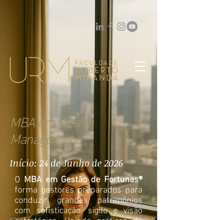
MBA em Wealth
Management®
Início: 24 de Junho de 2026
O
MBA em Gestão de Fortunas®
forma gestores preparados para
conduzir grandes patrimônios
com sofisticação, sigilo e visão