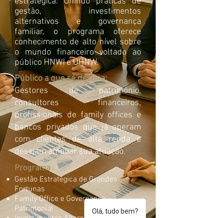
estratégica. Unindo práticas de
gestão, investimentos
alternativos e governança
familiar, o programa oferece
conhecimento de alto nível sobre
o mundo financeiro voltado ao
público HNWI e UHNW.
Público a que se destina:
Gestores de património,
consultores financeiros,
profissionais de family offices e
bancos privados que já operam
com clientes de alta renda e
desejam ampliar sua atuação.
Programa
Gestão Estratégica de Grandes
Fortunas
Family Office e Governança
Patrimonial
Olá, tudo bem?