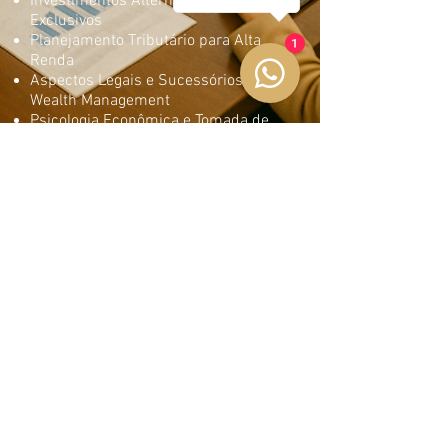
Investimentos Alternativos e
Exclusivos
Planejamento Tributário para Alta
1
Renda
Aspectos Legais e Sucessórios em
Wealth Management
Psicologia Econômica e Tomada de
Decisões Financeiras
Gestão de Risco para Patrimônios
Elevados
Tecnologias Aplicadas à Gestão
Patrimonial
Informações
Matricule-se
Solicite um plano de pagamento
personalizado
URM® Faculdade Roberto Miranda
+55 11 3146.1100