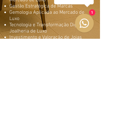
Mercado de Luxo
Gestão Estratégica de Marcas
Gemologia Aplicada ao Mercado de
1
Luxo
Tecnologia e Transformação Digital na
Joalheria de Luxo
Investimento e Valoração de Joias
Tendências de Consumo no Mercado
de Alto
Padrão
Sustentabilidade e Ética na Joalheria
de Luxo
Informações
Matricule-se
Solicite um plano de pagamento
personalizado
URM® Faculdade Roberto Miranda
+55 11 3146.1100