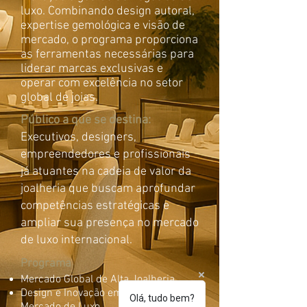
luxo. Combinando design autoral,
expertise gemológica e visão de
mercado, o programa proporciona
as ferramentas necessárias para
liderar marcas exclusivas e
operar com excelência no setor
global de joias.
Público a que se destina:
Executivos, designers,
empreendedores e profissionais
já atuantes na cadeia de valor da
joalheria que buscam aprofundar
competências estratégicas e
ampliar sua presença no mercado
de luxo internacional.
Programa
Mercado Global de Alta Joalheria
Design e Inovação em Jóias para o
Olá, tudo bem?