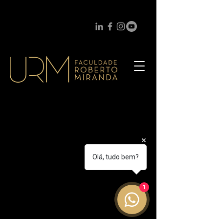
Olá, tudo bem?
1